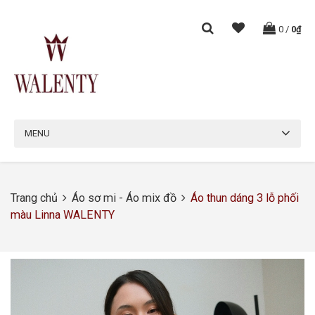
0
/
0₫
MENU
Trang chủ
Áo sơ mi - Áo mix đồ
Áo thun dáng 3 lỗ phối
màu Linna WALENTY