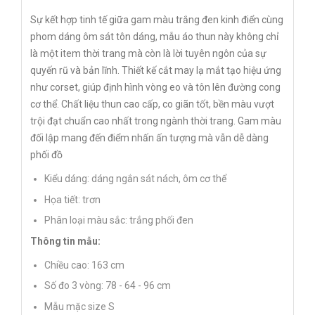
Sự kết hợp tinh tế giữa gam màu trắng đen kinh điển cùng
phom dáng ôm sát tôn dáng, mẫu áo thun này không chỉ
là một item thời trang mà còn là lời tuyên ngôn của sự
quyến rũ và bản lĩnh. Thiết kế cắt may lạ mắt tạo hiệu ứng
như corset, giúp định hình vòng eo và tôn lên đường cong
cơ thể. Chất liệu thun cao cấp, co giãn tốt, bền màu vượt
trội đạt chuẩn cao nhất trong ngành thời trang. Gam màu
đối lập mang đến điểm nhấn ấn tượng mà vẫn dễ dàng
phối đồ
Kiểu dáng: dáng ngắn sát nách, ôm cơ thể
Họa tiết: trơn
Phân loại màu sắc: trắng phối đen
Thông tin mẫu:
Chiều cao: 163 cm
Số đo 3 vòng: 78 - 64 - 96 cm
Mẫu mặc size S