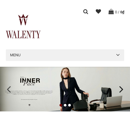
0
/
0₫
MENU