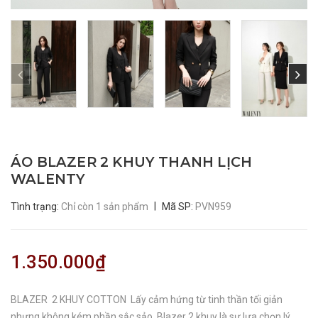
ÁO BLAZER 2 KHUY THANH LỊCH
WALENTY
|
Tình trạng:
Chỉ còn 1 sản phẩm
Mã SP:
PVN959
1.350.000₫
BLAZER 2 KHUY COTTON Lấy cảm hứng từ tinh thần tối giản
nhưng không kém phần sắc sảo, Blazer 2 khuy là sự lựa chọn lý