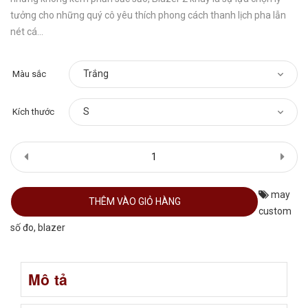
tưởng cho những quý cô yêu thích phong cách thanh lịch pha lẫn
nét cá...
Màu sắc
Kích thước
may
THÊM VÀO GIỎ HÀNG
custom
số đo
,
blazer
Mô tả