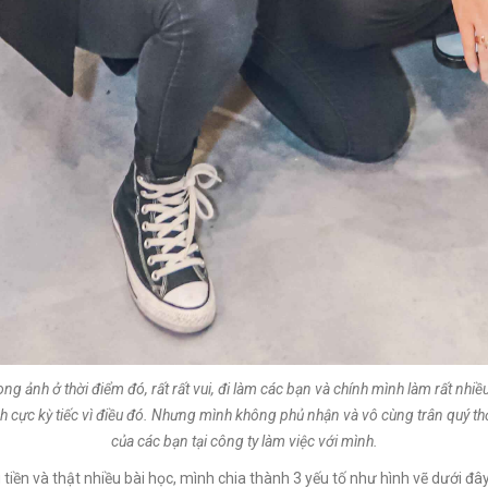
g ảnh ở thời điểm đó, rất rất vui, đi làm các bạn và chính mình làm rất nhi
h cực kỳ tiếc vì điều đó. Nhưng mình không phủ nhận và vô cùng trân quý thờ
của các bạn tại công ty làm việc với mình.
tiền và thật nhiều bài học, mình chia thành 3 yếu tố như hình vẽ dưới 