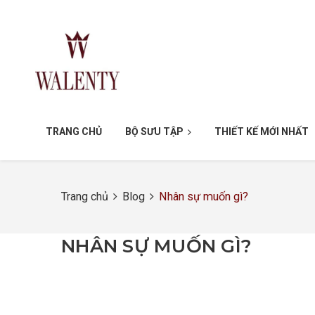
TRANG CHỦ
BỘ SƯU TẬP
THIẾT KẾ MỚI NHẤT
Trang chủ
Blog
Nhân sự muốn gì?
NHÂN SỰ MUỐN GÌ?