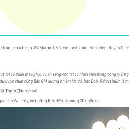
ự trong khách sạn JW Marriott. Và cảm nhận bản thân cũng rất yêu thích
 và tất cả quản lý sẽ phục vụ ăn sáng cho tất cả nhân viên trong công ty ở n
dự được chụp cùng Bác GM đương nhiệm lúc đó, bác Bob. Rất rất buồn là mì
ất Thứ ở Elite school
 qua cho Walenty, có những thời điểm khoảng 20 nhân sự.