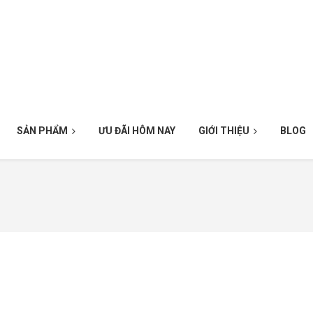
SẢN PHẨM
ƯU ĐÃI HÔM NAY
GIỚI THIỆU
BLOG