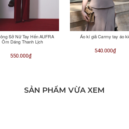
Công Sở Nữ Tay Hến AUFRA
Áo kí giả Carmy tay áo k
Ôm Dáng Thanh Lịch
540.000₫
550.000₫
SẢN PHẨM VỪA XEM