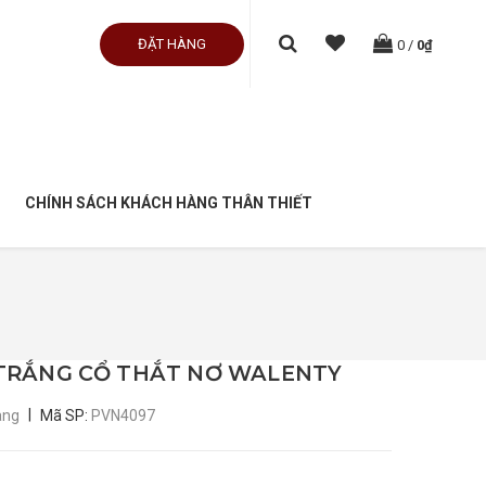
ĐẶT HÀNG
0
/
0₫
CHÍNH SÁCH KHÁCH HÀNG THÂN THIẾT
 TRẮNG CỔ THẮT NƠ WALENTY
|
àng
Mã SP:
PVN4097