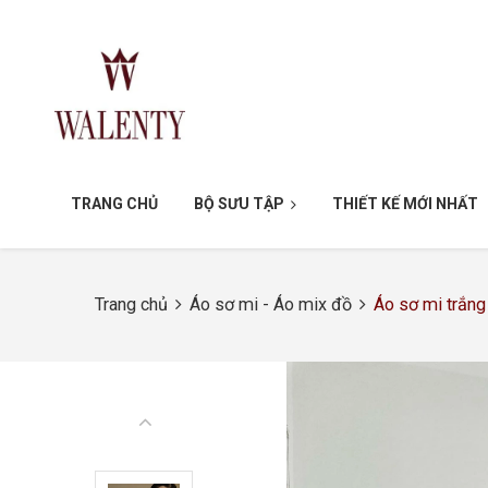
TRANG CHỦ
BỘ SƯU TẬP
THIẾT KẾ MỚI NHẤT
Trang chủ
Áo sơ mi - Áo mix đồ
Áo sơ mi trắn