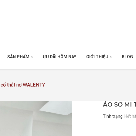
SẢN PHẨM
ƯU ĐÃI HÔM NAY
GIỚI THIỆU
BLOG
g cổ thắt nơ WALENTY
ÁO SƠ MI
Tình trạng:
Hết h