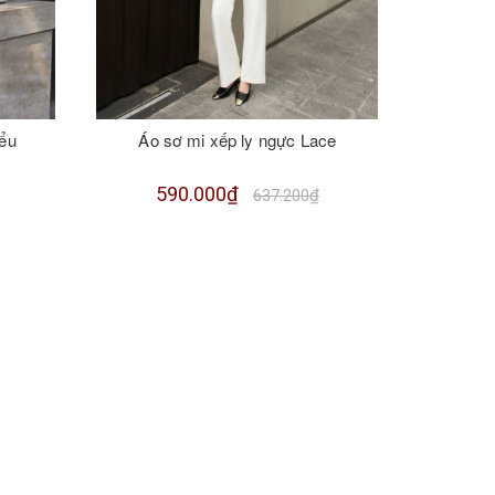
iểu
Áo sơ mi xếp ly ngực Lace
Áo 3 lỗ 
590.000₫
637.200₫