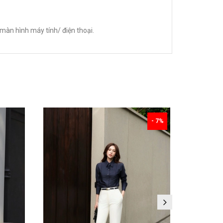
màn hình máy tính/ điện thoại.
- 7%