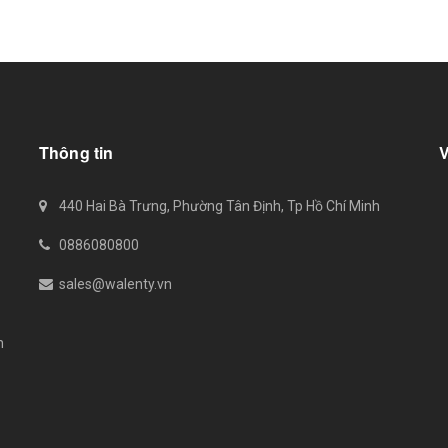
Thông tin
440 Hai Bà Trưng, Phường Tân Định, Tp Hồ Chí Minh
0886080800
sales@walenty.vn
n