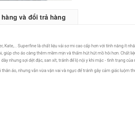
hàng và đổi trả hàng
, Kate,... Superfine là chất liệu vải sơ mi cao cấp hơn với tính năng ít n
sồi, giúp cho áo càng thêm mềm mịn và thấm hút hút mồ hôi hơn. Chất l
dày nhưng sợi dệt đặc, san xít, tránh để lộ nội y khi mặc - tình trạng củ
thân áo, nhưng vẫn vừa vặn vai và ngực để tránh gây cảm giác luộm th