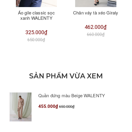
Áo gile classic sọc
Chân váy tà xéo Giraly
xanh WALENTY
462.000₫
325.000₫
660.000₫
650.000₫
SẢN PHẨM VỪA XEM
Quần đứng màu Beige WALENTY
455.000₫
650.000₫