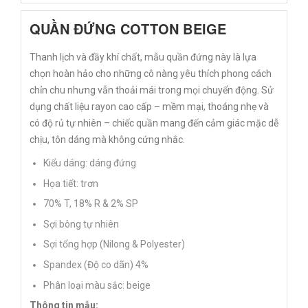
QUẦN ĐỨNG COTTON BEIGE
Thanh lịch và đầy khí chất, mẫu quần đứng này là lựa
chọn hoàn hảo cho những cô nàng yêu thích phong cách
chỉn chu nhưng vẫn thoải mái trong mọi chuyển động. Sử
dụng chất liệu rayon cao cấp – mềm mại, thoáng nhẹ và
có độ rủ tự nhiên – chiếc quần mang đến cảm giác mặc dễ
chịu, tôn dáng mà không cứng nhắc.
Kiểu dáng: dáng đứng
Họa tiết: trơn
70% T, 18% R & 2% SP
Sợi bông tự nhiên
Sợi tổng hợp (Nilong & Polyester)
Spandex (Độ co dãn) 4%
Phân loại màu sắc: beige
Thông tin mẫu: