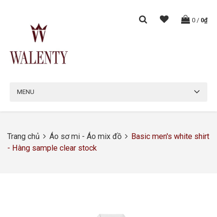
0
/
0₫
MENU
Trang chủ
Áo sơ mi - Áo mix đồ
Basic men's white shirt
- Hàng sample clear stock