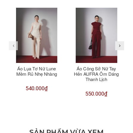
Áo Lụa Tơ Nữ Lune
Áo Công Sở Nữ Tay
Mềm Rủ Nhẹ Nhàng
Hến AUFRA Ôm Dáng
Thanh Lịch
540.000₫
550.000₫
SẢN PHẨM VỪA XEM