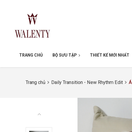
TRANG CHỦ
BỘ SƯU TẬP
THIẾT KẾ MỚI NHẤT
Trang chủ
Daily Transition - New Rhythm Edit
Á