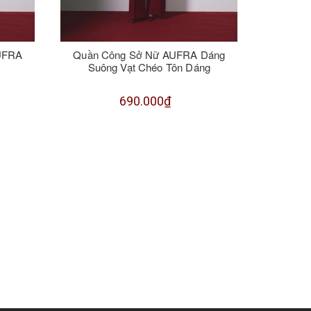
UFRA
Quần Công Sở Nữ AUFRA Dáng
Đầm Nữ
Suông Vạt Chéo Tôn Dáng
690.000₫