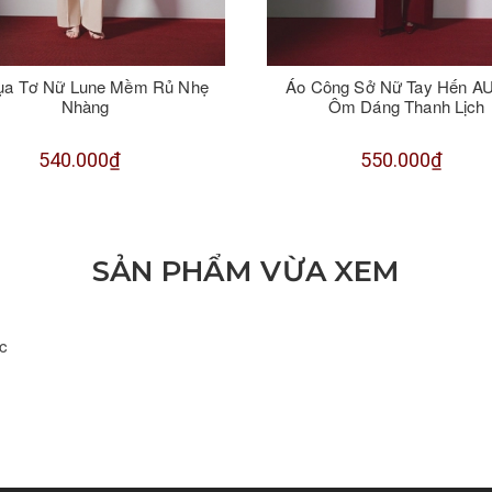
ụa Tơ Nữ Lune Mềm Rủ Nhẹ
Áo Công Sở Nữ Tay Hến A
Nhàng
Ôm Dáng Thanh Lịch
540.000₫
550.000₫
SẢN PHẨM VỪA XEM
c