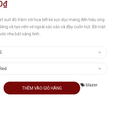
0₫
 suit đỏ trầm với họa tiết kẻ sọc dọc mang đến hiệu ứng
dáng và tạo nên vẻ ngoài sắc sảo và đầy cuốn hút. Bề mặt
ước nhẹ bắt sáng tinh...
blazer
THÊM VÀO GIỎ HÀNG