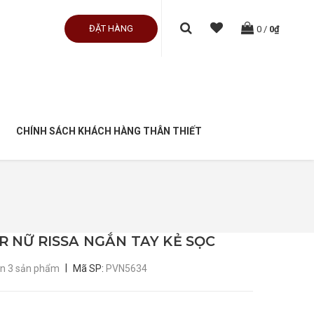
ĐẶT HÀNG
0
/
0₫
CHÍNH SÁCH KHÁCH HÀNG THÂN THIẾT
R NỮ RISSA NGẮN TAY KẺ SỌC
|
òn 3 sản phẩm
Mã SP:
PVN5634