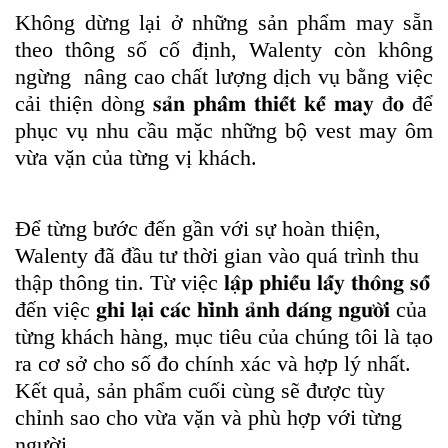
Không dừng lại ở những sản phẩm may sẵn
theo thông số cố định, Walenty còn không
ngừng nâng cao chất lượng dịch vụ bằng việc
cải thiện dòng 𝐬𝐚̉𝐧 𝐩𝐡𝐚̂̉𝐦 𝐭𝐡𝐢𝐞̂́𝐭 𝐤𝐞̂́ 𝐦𝐚𝐲 đ𝐨 để
phục vụ nhu cầu mặc những bộ vest may ôm
vừa vặn của từng vị khách.
Để từng bước đến gần với sự hoàn thiện,
Walenty đã đầu tư thời gian vào quá trình thu
thập thông tin. Từ việc 𝐥𝐚̣̂𝐩 𝐩𝐡𝐢𝐞̂́𝐮 𝐥𝐚̂́𝐲 𝐭𝐡𝐨̂𝐧𝐠 𝐬𝐨̂́
đến việc 𝐠𝐡𝐢 𝐥𝐚̣𝐢 𝐜𝐚́𝐜 𝐡𝐢̀𝐧𝐡 𝐚̉𝐧𝐡 𝐝𝐚́𝐧𝐠 𝐧𝐠𝐮̛𝐨̛̀𝐢 của
từng khách hàng, mục tiêu của chúng tôi là tạo
ra cơ sở cho số đo chính xác và hợp lý nhất.
Kết quả, sản phẩm cuối cùng sẽ được tùy
chỉnh sao cho vừa vặn và phù hợp với từng
người.