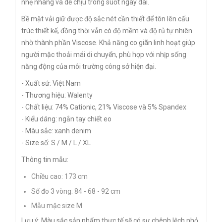
nhẹ nhàng và dễ chịu trong suốt ngày dài.
Bề mặt vải giữ được độ sắc nét cần thiết để tôn lên cấu
trúc thiết kế, đồng thời vẫn có độ mềm và độ rủ tự nhiên
nhờ thành phần Viscose. Khả năng co giãn linh hoạt giúp
người mặc thoải mái di chuyển, phù hợp với nhịp sống
năng động của môi trường công sở hiện đại.
- Xuất sứ: Việt Nam
- Thương hiệu: Walenty
- Chất liệu: 74% Cationic, 21% Viscose và 5% Spandex
- Kiểu dáng: ngắn tay chiết eo
- Màu sắc: xanh denim
- Size số: S / M / L / XL
Thông tin mẫu:
Chiều cao: 173 cm
Số đo 3 vòng: 84 - 68 - 92 cm
Mẫu mặc size M
Lưu ý: Màu sắc sản phẩm thực tế sẽ có sự chênh lệch nhỏ