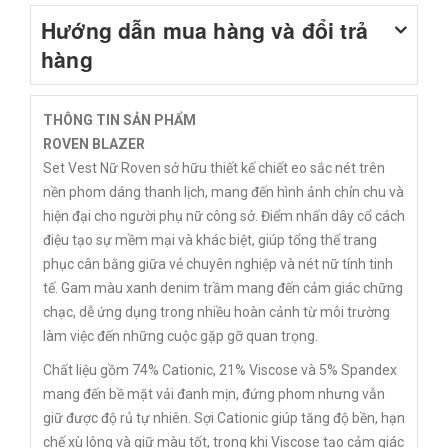
Hướng dẫn mua hàng và đổi trả
hàng
THÔNG TIN SẢN PHẨM
ROVEN BLAZER
Set Vest Nữ Roven sở hữu thiết kế chiết eo sắc nét trên
nền phom dáng thanh lịch, mang đến hình ảnh chỉn chu và
hiện đại cho người phụ nữ công sở. Điểm nhấn dây cổ cách
điệu tạo sự mềm mại và khác biệt, giúp tổng thể trang
phục cân bằng giữa vẻ chuyên nghiệp và nét nữ tính tinh
tế. Gam màu xanh denim trầm mang đến cảm giác chững
chạc, dễ ứng dụng trong nhiều hoàn cảnh từ môi trường
làm việc đến những cuộc gặp gỡ quan trọng.
Chất liệu gồm 74% Cationic, 21% Viscose và 5% Spandex
mang đến bề mặt vải đanh mịn, đứng phom nhưng vẫn
giữ được độ rủ tự nhiên. Sợi Cationic giúp tăng độ bền, hạn
chế xù lông và giữ màu tốt, trong khi Viscose tạo cảm giác