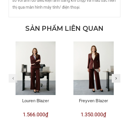
so với ảnh do điều kiện ánh sáng khi chụp và màu sắc hiển
thị qua màn hình máy tính/ điện thoại.
SẢN PHẨM LIÊN QUAN
Louren Blazer
Freyven Blazer
1.566.000₫
1.350.000₫