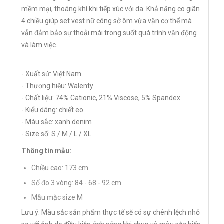
mềm mại, thoáng khí khi tiếp xúc với da. Khả năng co giãn
4 chiều giúp set vest nữ công sở ôm vừa vặn cơ thể mà
vẫn đảm bảo sự thoải mái trong suốt quá trình vận động
và làm việc.
- Xuất sứ: Việt Nam
- Thương hiệu: Walenty
- Chất liệu: 74% Cationic, 21% Viscose, 5% Spandex
- Kiểu dáng: chiết eo
- Màu sắc: xanh denim
- Size số: S / M / L / XL
Thông tin mẫu:
Chiều cao: 173 cm
Số đo 3 vòng: 84 - 68 - 92 cm
Mẫu mặc size M
Lưu ý: Màu sắc sản phẩm thực tế sẽ có sự chênh lệch nhỏ