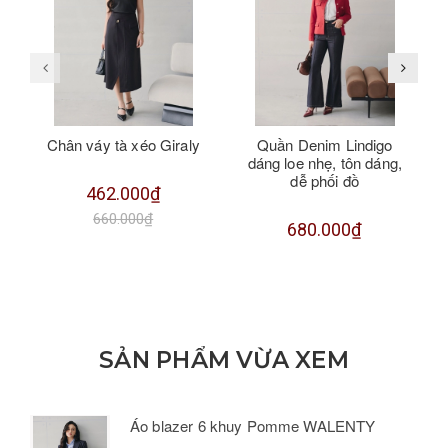
Chân váy tà xéo Giraly
Quần Denim Lindigo
dáng loe nhẹ, tôn dáng,
dễ phối đồ
462.000₫
660.000₫
680.000₫
SẢN PHẨM VỪA XEM
Áo blazer 6 khuy Pomme WALENTY