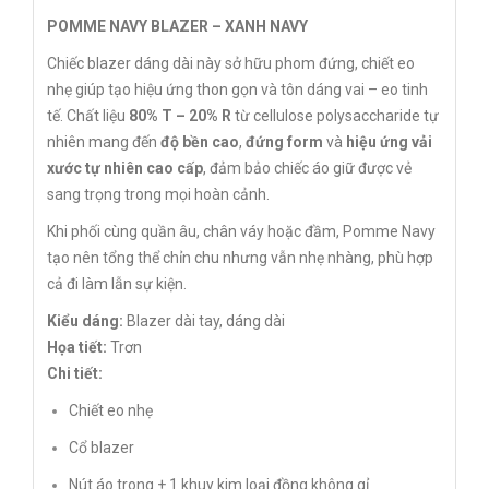
POMME NAVY BLAZER – XANH NAVY
Chiếc blazer dáng dài này sở hữu phom đứng, chiết eo
nhẹ giúp tạo hiệu ứng thon gọn và tôn dáng vai – eo tinh
tế. Chất liệu
80% T – 20% R
từ cellulose polysaccharide tự
nhiên mang đến
độ bền cao
,
đứng form
và
hiệu ứng vải
xước tự nhiên cao cấp
, đảm bảo chiếc áo giữ được vẻ
sang trọng trong mọi hoàn cảnh.
Khi phối cùng quần âu, chân váy hoặc đầm, Pomme Navy
tạo nên tổng thể chỉn chu nhưng vẫn nhẹ nhàng, phù hợp
cả đi làm lẫn sự kiện.
Kiểu dáng:
Blazer dài tay, dáng dài
Họa tiết:
Trơn
Chi tiết:
Chiết eo nhẹ
Cổ blazer
Nút áo trong + 1 khuy kim loại đồng không gỉ