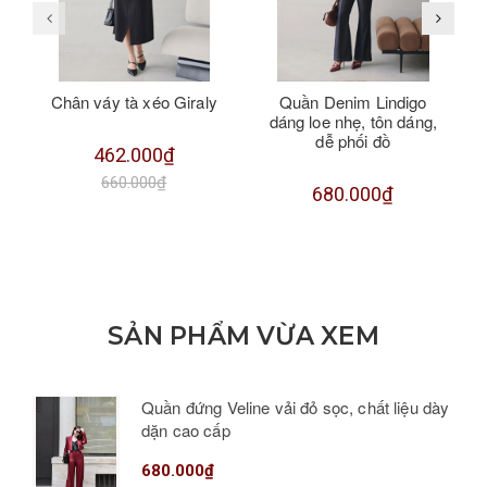
Chân váy tà xéo Giraly
Quần Denim Lindigo
dáng loe nhẹ, tôn dáng,
dễ phối đồ
462.000₫
660.000₫
680.000₫
SẢN PHẨM VỪA XEM
Quần đứng Veline vải đỏ sọc, chất liệu dày
dặn cao cấp
680.000₫