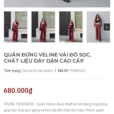
QUẦN ĐỨNG VELINE VẢI ĐỎ SỌC,
CHẤT LIỆU DÀY DẶN CAO CẤP
|
Tình trạng:
Chỉ còn 8 sản phẩm
Mã SP:
PVN5532
680.000₫
VELINE TROUSERS Quần Veline được thiết kế với dáng ống đứng,
giúp tạo tỷ lệ gọn gàng và kéo dài đôi chân khi mặc. Phom quần