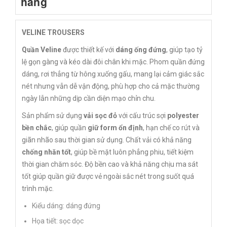
hàng
VELINE TROUSERS
Quần Veline
được thiết kế với
dáng ống đứng
, giúp tạo tỷ
lệ gọn gàng và kéo dài đôi chân khi mặc. Phom quần đứng
dáng, rơi thẳng từ hông xuống gấu, mang lại cảm giác sắc
nét nhưng vẫn dễ vận động, phù hợp cho cả mặc thường
ngày lẫn những dịp cần diện mạo chỉn chu.
Sản phẩm sử dụng
vải sọc đỏ
với cấu trúc sợi
polyester
bền chắc
, giúp quần
giữ form ổn định
, hạn chế co rút và
giãn nhão sau thời gian sử dụng. Chất vải có khả năng
chống nhăn tốt
, giúp bề mặt luôn phẳng phiu, tiết kiệm
thời gian chăm sóc. Độ bền cao và khả năng chịu ma sát
tốt giúp quần giữ được vẻ ngoài sắc nét trong suốt quá
trình mặc.
Kiểu dáng: dáng đứng
Họa tiết: sọc dọc