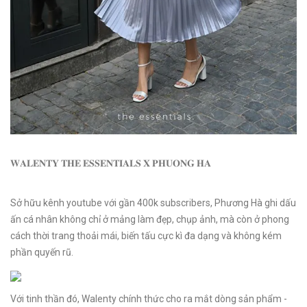
𝐖𝐀𝐋𝐄𝐍𝐓𝐘 𝐓𝐇𝐄 𝐄𝐒𝐒𝐄𝐍𝐓𝐈𝐀𝐋𝐒 𝐗 𝐏𝐇𝐔𝐎𝐍𝐆 𝐇𝐀
Sở hữu kênh youtube với gần 400k subscribers, Phương Hà ghi dấu
ấn cá nhân không chỉ ở mảng làm đẹp, chụp ảnh, mà còn ở phong
cách thời trang thoải mái, biến tấu cực kì đa dạng và không kém
phần quyến rũ.
Với tinh thần đó, Walenty chính thức cho ra mắt dòng sản phẩm -