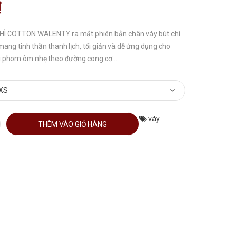
₫
Ì COTTON WALENTY ra mắt phiên bản chân váy bút chì
 mang tinh thần thanh lịch, tối giản và dễ ứng dụng cho
i phom ôm nhẹ theo đường cong cơ...
váy
THÊM VÀO GIỎ HÀNG