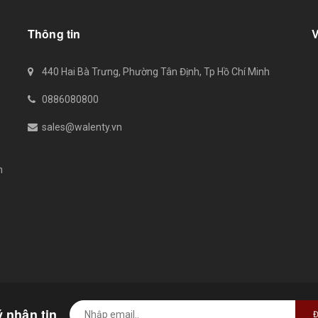
Thông tin
440 Hai Bà Trưng, Phường Tân Định, Tp Hồ Chí Minh
0886080800
sales@walenty.vn
n
 nhận tin