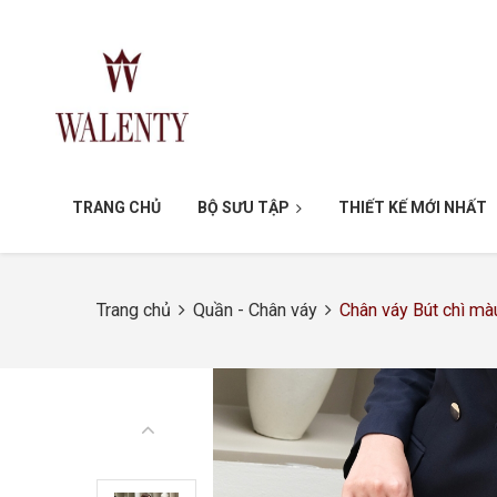
TRANG CHỦ
BỘ SƯU TẬP
THIẾT KẾ MỚI NHẤT
Trang chủ
Quần - Chân váy
Chân váy Bút chì m