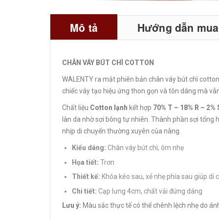
Mô tả
Hướng dẫn mua 
CHÂN VÁY BÚT CHÌ COTTON
WALENTY ra mắt phiên bản chân váy bút chì cotton 
chiếc váy tạo hiệu ứng thon gọn và tôn dáng mà vẫn
Chất liệu
Cotton lạnh
kết hợp
70% T – 18% R – 2%
làn da nhờ sợi bông tự nhiên. Thành phần sợi tổng 
nhịp di chuyển thường xuyên của nàng.
Kiểu dáng:
Chân váy bút chì, ôm nhẹ
Họa tiết:
Trơn
Thiết kế:
Khóa kéo sau, xẻ nhẹ phía sau giúp di
Chi tiết:
Cạp lưng 4cm, chất vải đứng dáng
Lưu ý:
Màu sắc thực tế có thể chênh lệch nhẹ do ánh s