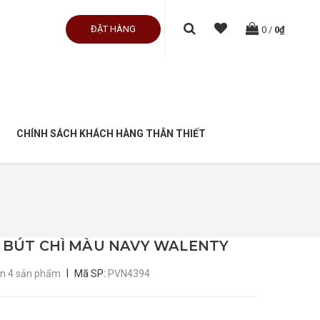
ĐẶT HÀNG
0
/
0₫
CHÍNH SÁCH KHÁCH HÀNG THÂN THIẾT
 BÚT CHÌ MÀU NAVY WALENTY
|
òn 4 sản phẩm
Mã SP:
PVN4394