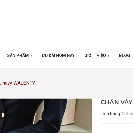
SẢN PHẨM
ƯU ĐÃI HÔM NAY
GIỚI THIỆU
BLOG
àu navy WALENTY
CHÂN VÁY
Tình trạng:
Chỉ c