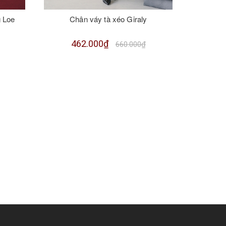
 Loe
Chân váy tà xéo Giraly
Quần De
t
462.000₫
660.000₫