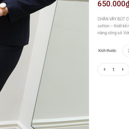
650.000
CHÂN VÁY BÚT CH
cotton – thiết kế
nàng công sở. Vớ
Kích thước