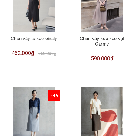
Chân váy tà xéo Giraly
Chân váy xòe xéo vạt
Carmy
462.000₫
660.000₫
590.000₫
- 4%