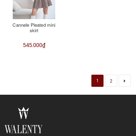
Cannele Pleated mini
skirt
545.000₫
1
2