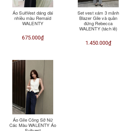
Áo SuitVest dáng dài
Set vest xám 3 mảnh
nhiều màu Remaid
Blazer Gile và quần
WALENTY
đứng Rebecca
WALENTY (tách lẻ)
675.000₫
1.450.000₫
Áo Gile Công Sở Nữ
Các Màu WALENTY Áo
Suitvest