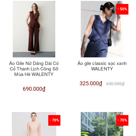
- 50%
Áo Gile Nữ Dáng Dài Có
Áo gile classic sọc xanh
Cổ Thanh Lịch Công Sở
WALENTY
Mùa Hè WALENTY
325.000₫
650.000₫
690.000₫
- 70%
- 70%