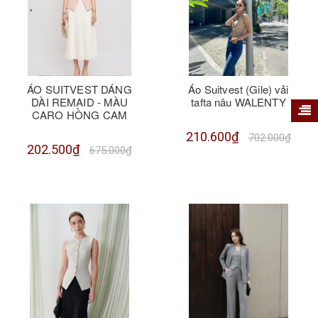
ÁO SUITVEST DÁNG
Áo Suitvest (Gile) vải
DÀI REMAID - MÀU
tafta nâu WALENTY
CARO HỒNG CAM
210.600₫
702.000₫
202.500₫
675.000₫