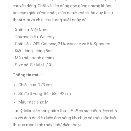
chuyển động. Chất vải lên dáng gọn gàng nhưng không
tạo cảm giác cứng nhắc, giúp người mặc luôn duy trì sự
thoải mái và chỉn chu trong suốt ngày dài.
- Xuất sứ: Việt Nam
- Thương hiệu: Walenty
- Chất liệu: 74% Cationic, 21% Viscose và 5% Spandex
- Kiểu dáng: dáng ống
- Màu sắc: xanh denim
- Size số: S / M / L / XL
Thông tin mẫu:
Chiều cao: 173 cm
Số đo 3 vòng: 84 - 68 - 92 cm
Mẫu mặc size M
Lưu ý: Màu sắc sản phẩm thực tế sẽ có sự chênh lệch nhỏ
so với ảnh do điều kiện ánh sáng khi chụp và màu sắc hiển
thị qua màn hình máy tính/ điện thoại.