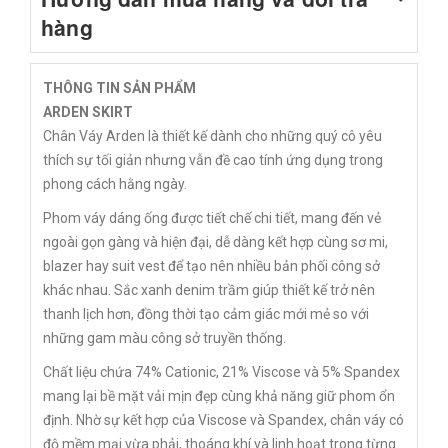
hàng
THÔNG TIN SẢN PHẨM
ARDEN SKIRT
Chân Váy Arden là thiết kế dành cho những quý cô yêu
thích sự tối giản nhưng vẫn đề cao tính ứng dụng trong
phong cách hằng ngày.
Phom váy dáng ống được tiết chế chi tiết, mang đến vẻ
ngoài gọn gàng và hiện đại, dễ dàng kết hợp cùng sơ mi,
blazer hay suit vest để tạo nên nhiều bản phối công sở
khác nhau. Sắc xanh denim trầm giúp thiết kế trở nên
thanh lịch hơn, đồng thời tạo cảm giác mới mẻ so với
những gam màu công sở truyền thống.
Chất liệu chứa 74% Cationic, 21% Viscose và 5% Spandex
mang lại bề mặt vải mịn đẹp cùng khả năng giữ phom ổn
định. Nhờ sự kết hợp của Viscose và Spandex, chân váy có
độ mềm mại vừa phải, thoáng khí và linh hoạt trong từng