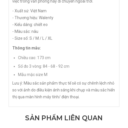
việc trong văn phòng hay di chuyển ngoài trời.
- Xuất sứ: Việt Nam
- Thương hiệu: Walenty
- Kiểu dáng: chiết eo
- Màu sắc: nâu
- Size số: S / M / L / XL
Thông tin mẫu:
Chiều cao: 173 cm
Số đo 3 vòng: 84 - 68 - 92 cm
Mẫu mặc size M
Lưu ý: Màu sắc sản phẩm thực tế sẽ có sự chênh lệch nhỏ
so với ảnh do điều kiện ánh sáng khi chụp và màu sắc hiển
thị qua màn hình máy tính/ điện thoại.
SẢN PHẨM LIÊN QUAN