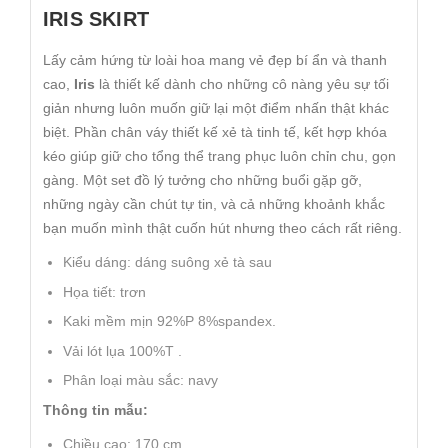
IRIS SKIRT
Lấy cảm hứng từ loài hoa mang vẻ đẹp bí ẩn và thanh
cao,
Iris
là thiết kế dành cho những cô nàng yêu sự tối
giản nhưng luôn muốn giữ lại một điểm nhấn thật khác
biệt. Phần chân váy thiết kế xẻ tà tinh tế, kết hợp khóa
kéo giúp giữ cho tổng thể trang phục luôn chỉn chu, gọn
gàng. Một set đồ lý tưởng cho những buổi gặp gỡ,
những ngày cần chút tự tin, và cả những khoảnh khắc
bạn muốn mình thật cuốn hút nhưng theo cách rất riêng.
Kiểu dáng: dáng suông xẻ tà sau
Họa tiết: trơn
Kaki mềm mịn 92%P 8%spandex.
Vải lót lụa 100%T .
Phân loại màu sắc: navy
Thông tin mẫu:
Chiều cao: 170 cm