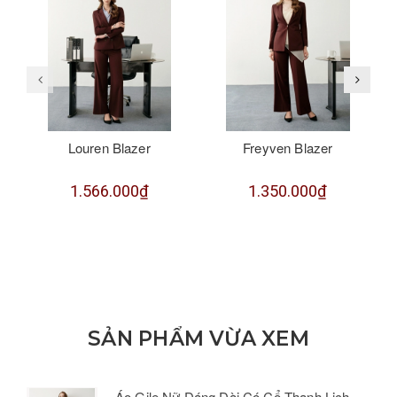
Louren Blazer
Freyven Blazer
1.566.000₫
1.350.000₫
SẢN PHẨM VỪA XEM
Áo Gile Nữ Dáng Dài Có Cổ Thanh Lịch