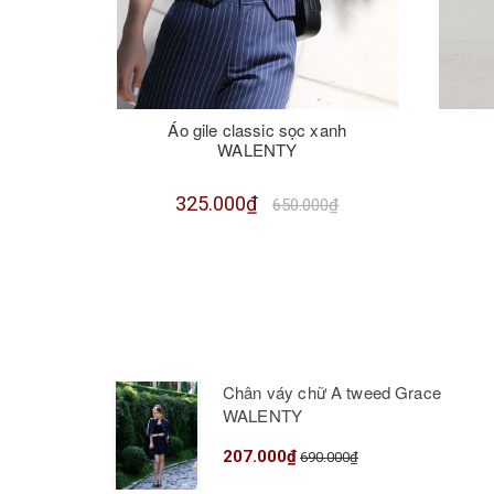
Áo gile classic sọc xanh
WALENTY
325.000₫
650.000₫
Chân váy chữ A tweed Grace
WALENTY
207.000₫
690.000₫