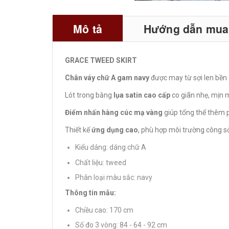
Mô tả
Hướng dẫn mua 
GRACE TWEED SKIRT
Chân váy chữ A gam navy
được may từ sợi len bền c
Lót trong bằng
lụa satin cao cấp
co giãn nhẹ, mịn 
Điểm nhấn hàng cúc mạ vàng
giúp tổng thể thêm p
Thiết kế
ứng dụng cao
, phù hợp môi trường công sở
Kiểu dáng: dáng chữ A
Chất liệu: tweed
Phân loại màu sắc: navy
Thông tin mẫu:
Chiều cao: 170 cm
Số đo 3 vòng: 84 - 64 - 92 cm