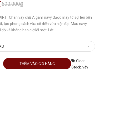
₫
690.000₫
RT Chân váy chữ A gam navy được may từ sợi len bền
t, tạo phong cách vừa cổ điển vừa hiện đại. Màu navy
i đồ và không bao giờ lỗi mốt. Lót...
Clear
THÊM VÀO GIỎ HÀNG
Stock
,
váy