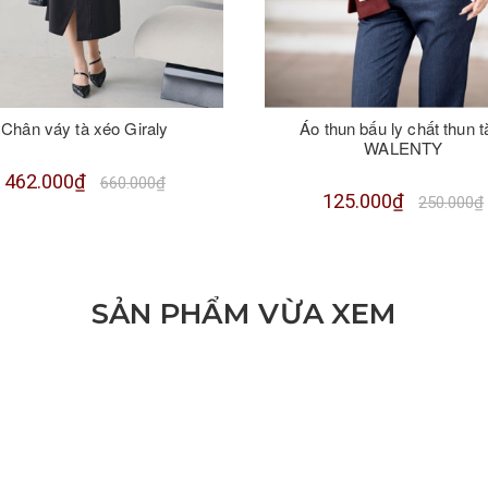
Chân váy tà xéo Giraly
Áo thun bấu ly chất thun 
WALENTY
462.000₫
660.000₫
125.000₫
250.000₫
SẢN PHẨM VỪA XEM