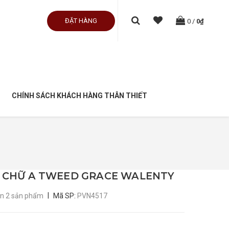
ĐẶT HÀNG
0
/
0₫
CHÍNH SÁCH KHÁCH HÀNG THÂN THIẾT
 CHỮ A TWEED GRACE WALENTY
|
òn 2 sản phẩm
Mã SP:
PVN4517