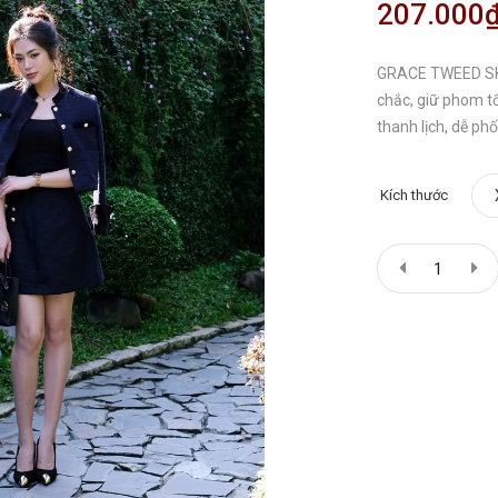
207.000
GRACE TWEED SKI
chắc, giữ phom tố
thanh lịch, dễ phố
Kích thước