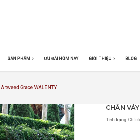
SẢN PHẨM
ƯU ĐÃI HÔM NAY
GIỚI THIỆU
BLOG
ữ A tweed Grace WALENTY
CHÂN VÁY
Tình trạng:
Chỉ c