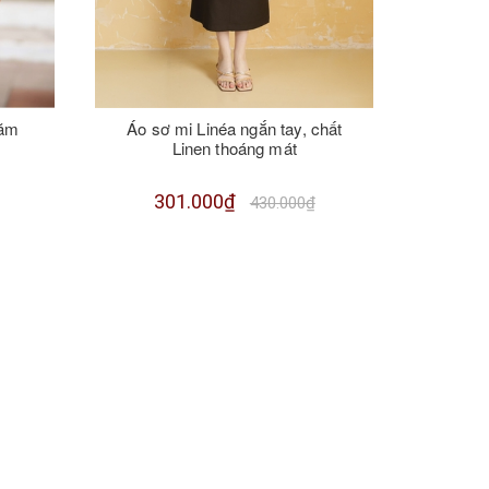
tăm
Áo sơ mi Linéa ngắn tay, chất
Áo Sui
Linen thoáng mát
301.000₫
2
430.000₫