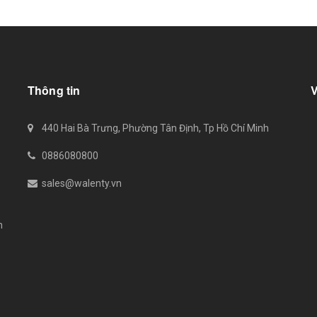
Thông tin
440 Hai Bà Trưng, Phường Tân Định, Tp Hồ Chí Minh
0886080800
sales@walenty.vn
n