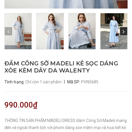
ĐẦM CÔNG SỞ MADELI KẺ SỌC DÁNG
XÒE KÈM DÂY DA WALENTY
|
Tình trạng:
Chỉ còn 1 sản phẩm
Mã SP:
PVN5685
990.000₫
THÔNG TIN SẢN PHẨM MADELI DRESS Đầm Công Sở Madeli mang
đến vẻ ngoài thanh lịch với phom dáng xòe mềm mại và họa tiết kẻ