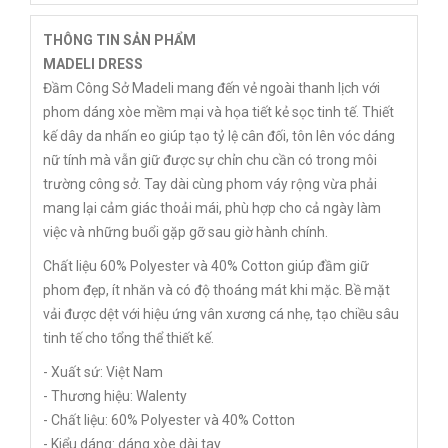
THÔNG TIN SẢN PHẨM
MADELI DRESS
Đầm Công Sở Madeli mang đến vẻ ngoài thanh lịch với
phom dáng xòe mềm mại và họa tiết kẻ sọc tinh tế. Thiết
kế dây da nhấn eo giúp tạo tỷ lệ cân đối, tôn lên vóc dáng
nữ tính mà vẫn giữ được sự chỉn chu cần có trong môi
trường công sở. Tay dài cùng phom váy rộng vừa phải
mang lại cảm giác thoải mái, phù hợp cho cả ngày làm
việc và những buổi gặp gỡ sau giờ hành chính.
Chất liệu 60% Polyester và 40% Cotton giúp đầm giữ
phom đẹp, ít nhăn và có độ thoáng mát khi mặc. Bề mặt
vải được dệt với hiệu ứng vân xương cá nhẹ, tạo chiều sâu
tinh tế cho tổng thể thiết kế.
- Xuất sứ: Việt Nam
- Thương hiệu: Walenty
- Chất liệu: 60% Polyester và 40% Cotton
- Kiểu dáng: dáng xòe dài tay